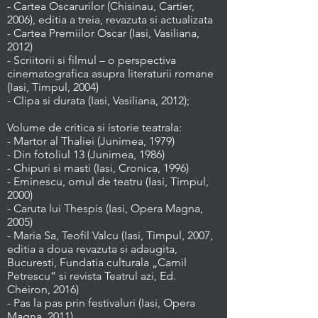
- Cartea Oscarurilor (Chisinau, Cartier,
2006), editia a treia, revazuta si actualizata
- Cartea Premiilor Oscar (Iasi, Vasiliana,
2012)
- Scriitorii si filmul – o perspectiva
cinematografica asupra literaturii romane
(Iasi, Timpul, 2004)
- Clipa si durata (Iasi, Vasiliana, 2012);
Volume de critica si istorie teatrala:
- Martor al Thaliei (Junimea, 1979)
- Din fotoliul 13 (Junimea, 1986)
- Chipuri si masti (Iasi, Cronica, 1996)
- Eminescu, omul de teatru (Iasi, Timpul,
2000)
- Caruta lui Thespis (Iasi, Opera Magna,
2005)
- Maria Sa, Teofil Valcu (Iasi, Timpul, 2007,
editia a doua revazuta si adaugita,
Bucuresti, Fundatia culturala „Camil
Petrescu” si revista Teatrul azi, Ed.
Cheiron, 2016)
- Pas la pas prin festivaluri (Iasi, Opera
Magna, 2011)