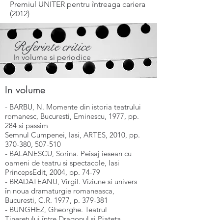
Premiul UNITER pentru întreaga cariera
(2012)
Referinte critice
In volume si periodice
In volume
- BARBU, N. Momente din istoria teatrului
romanesc, Bucuresti, Eminescu, 1977, pp.
284 si passim
Semnul Cumpenei, Iasi, ARTES, 2010, pp.
370-380, 507-510
- BALANESCU, Sorina. Peisaj iesean cu
oameni de teatru si spectacole, Iasi
PrincepsEdit, 2004, pp. 74-79
- BRADATEANU, Virgil. Viziune si univers
în noua dramaturgie romaneasca,
Bucuresti, C.R. 1977, p. 379-381
- BUNGHEZ, Gheorghe. Teatrul
Tineretului între Dragonul si Piateta,