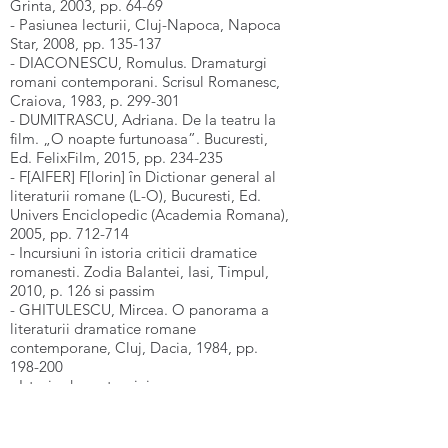
Grinta, 2003, pp. 64-69
- Pasiunea lecturii, Cluj-Napoca, Napoca
Star, 2008, pp. 135-137
- DIACONESCU, Romulus. Dramaturgi
romani contemporani. Scrisul Romanesc,
Craiova, 1983, p. 299-301
- DUMITRASCU, Adriana. De la teatru la
film. „O noapte furtunoasa”. Bucuresti,
Ed. FelixFilm, 2015, pp. 234-235
- F[AIFER] F[lorin] în Dictionar general al
literaturii romane (L-O), Bucuresti, Ed.
Univers Enciclopedic (Academia Romana),
2005, pp. 712-714
- Incursiuni în istoria criticii dramatice
romanesti. Zodia Balantei, Iasi, Timpul,
2010, p. 126 si passim
- GHITULESCU, Mircea. O panorama a
literaturii dramatice romane
contemporane, Cluj, Dacia, 1984, pp.
198-200
- Istoria dramaturgiei romane
contemporane, Bucuresti, Albatros, 2000,
pp. 451-452
- Istoria literaturii romane. Dramaturgia.