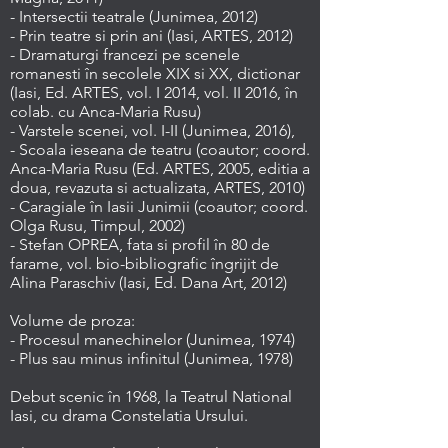
- Intersectii teatrale (Junimea, 2012)
- Prin teatre si prin ani (Iasi, ARTES, 2012)
- Dramaturgi francezi pe scenele
romanesti în secolele XIX si XX, dictionar
(Iasi, Ed. ARTES, vol. I 2014, vol. II 2016, în
colab. cu Anca-Maria Rusu)
- Varstele scenei, vol. I-II (Junimea, 2016),
- Scoala ieseana de teatru (coautor; coord.
Anca-Maria Rusu (Ed. ARTES, 2005, editia a
doua, revazuta si actualizata, ARTES, 2010)
- Caragiale în Iasii Junimii (coautor; coord.
Olga Rusu, Timpul, 2002)
- Stefan OPREA, fata si profil în 80 de
farame, vol. bio-bibliografic îngrijit de
Alina Paraschiv (Iasi, Ed. Dana Art, 2012)
Volume de proza:
- Procesul manechinelor (Junimea, 1974)
- Plus sau minus infinitul (Junimea, 1978)
Debut scenic în 1968, la Teatrul National
Iasi, cu drama Constelatia Ursului.