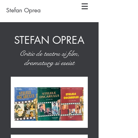
Stefan Oprea
STEFAN OPREA
Critic de teatru si film,
dramaturg si eseist