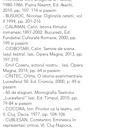
1980-1986
. Piatra Neamt, Ed. Asachi,
2010, pp. 107, 114 si passim
- BUSUIOC, Nicolae. Oglinzile cetatii, vol.
II 1994, pp. 201-216
- CALIMAN, Calin. Istoria filmului
romanesc
1897-2002
. Bucuresti, Ed.
Fundatiei Culturale Romane, 2000, pp.
199 si passim
- CIOBOTARI, Calin. Semne de scena.
Iasul teatral. Iasi, Opera Magna, 2013, pp.
197-210
- Emil Coseru, actorul nostru... Iasi, Opera
Magna, 2014, pp. 64 si passim
- CÎNTEC, Oltita. O istorie evenimentiala.
Luceafarul 50. Ed. Cronica, 2000, p. 49 si
passim
- 60 de stagiuni. Monografia Teatrului
„Luceafarul” Iasi, Ed. Timpul, 2010, pp.
79-84 si passim
- COCORA, Ion. Privitor ca la teatru, vol.
II, Cluj, Dacia, 1977, pp. 104-106
- CUBLESAN, Constantin. Eminescu în
reprezentari critice, VI, Cluj-Napoca,