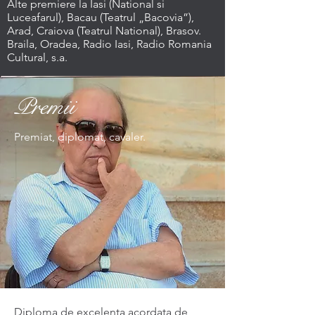
Alte premiere la Iasi (National si
Luceafarul), Bacau (Teatrul „Bacovia”),
Arad, Craiova (Teatrul National), Brasov.
Braila, Oradea, Radio Iasi, Radio Romania
Cultural, s.a.
Premii
Premiat, diplomat, cavaler.
Diploma de excelenta acordata de