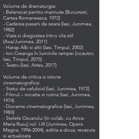
Volume de dramaturgie:
- Balansoar pentru maimute (Bucuresti,
Cartea Romaneasca, 1972)
- Caderea pasarii de seara (Iasi, Junimea,
1982)
- Viata si dragostea într-o vila stil
(Axa/Junimea, 2011)
- Harap Alb si altii (Iasi, Timpul, 2002)
- Ion Creanga în luminile rampei (coautor,
Iasi, Timpul, 2015)
- Teatru (Iasi, Artes, 2017)
Volume de critica si istorie
cinematografica:
- Statui de celuloid (Iasi, Junimea, 1972)
- Filmul – vocatie si rutina (Iasi, Junimea,
1974)
- Diorame cinematografice (Iasi, Junimea,
1983)
- Stelele Oscarului (în colab. cu Anca-
Maria Rusu) vol. I-III (Junimea, Opera
Magna,
1996-2004)
, editia a doua, revazuta
si actualizata